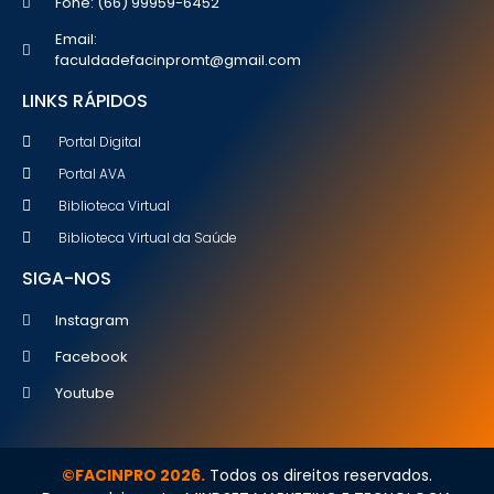
Fone: (66) 99959-6452
Email:
faculdadefacinpromt@gmail.com
LINKS RÁPIDOS
Portal Digital
Portal AVA
Biblioteca Virtual
Biblioteca Virtual da Saúde
SIGA-NOS
Instagram
Facebook
Youtube
©FACINPRO 2026.
Todos os direitos reservados.