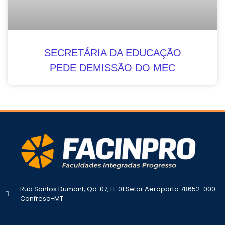
SECRETÁRIA DA EDUCAÇÃO
PEDE DEMISSÃO DO MEC
Rua Santos Dumont, Qd. 07, Lt. 01 Setor Aeroporto 78652-000
Confresa-MT